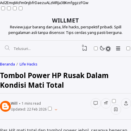
Ad2EmqMcFm0njbfrDaezuALzMRJa38KmfggzzFGw
WILLMET
Review jujur barang dan jasa, life hacks, perspektif pribadi. Spill
pengalaman asli tanpa disensor. Tips cerdas yang pasti berguna.
0
Beranda
Life Hacks
Tombol Power HP Rusak Dalam
Kondisi Mati Total
Will
1
mins read
Updated:
22 Feb 2026
Pas HP mati total dan tombol power jebol, rasanya beneran