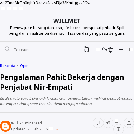
Ad2EmqMcFm0njbfrDaezuALzMRJa38KmfggzzFGw
WILLMET
Review jujur barang dan jasa, life hacks, perspektif pribadi. Spill
pengalaman asli tanpa disensor. Tips cerdas yang pasti berguna.
0
Beranda
Opini
Pengalaman Pahit Bekerja dengan
Penjabat Nir-Empati
Kisah nyata saya bekerja di lingkungan pemerintahan, melihat pejabat malas,
nir-empati, dan gemar menjilat demi menjaga jabatan.
Will
1
mins read
Updated:
22 Feb 2026